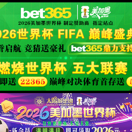
World cup|中国官网
奥克聚醚、海城圣邦化学和克拉玛依奥克等公司基础上，世界杯88
化
公司荣誉
联系我们