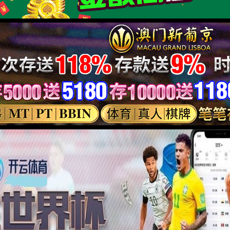
奥克聚醚、海城圣邦化学和克拉玛依奥克等公司基础上，世界杯88