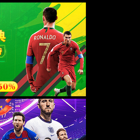
33300官网应运而生，总部位于辽宁省辽