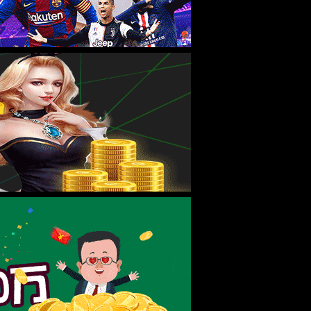
33300官网应运而生，总部位于辽宁省辽