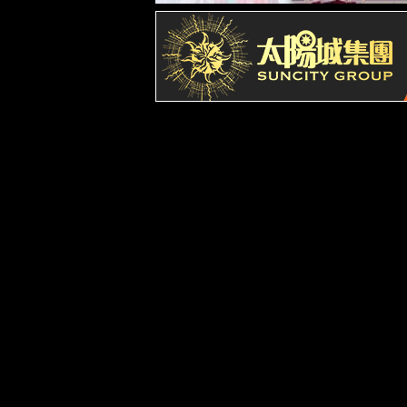
党建品牌
党建品牌
在辽阳奥克化学、辽阳奥克纳米、辽阳
阳市宏伟区。
党建概况
党建动态
党建先锋