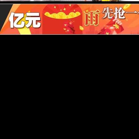
奥克聚醚、海城圣邦化学和克拉玛依奥克等公司基础上，世界杯88