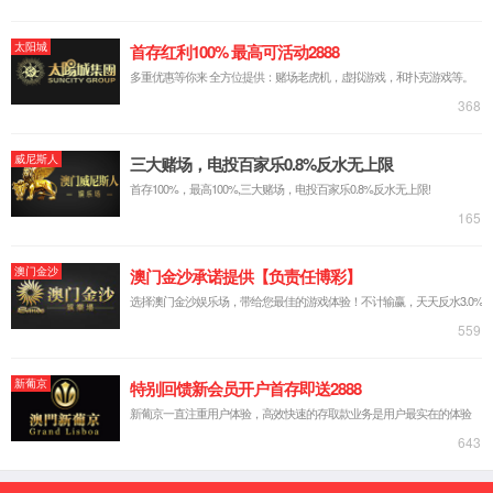
公司新闻
核心业务
核心业务
在辽阳奥克化学、辽阳奥克纳米、辽阳奥克聚
醚、海城圣邦化学和克拉玛依奥克等公司基础
上，世界杯8833300官网应运而生，总部位于辽