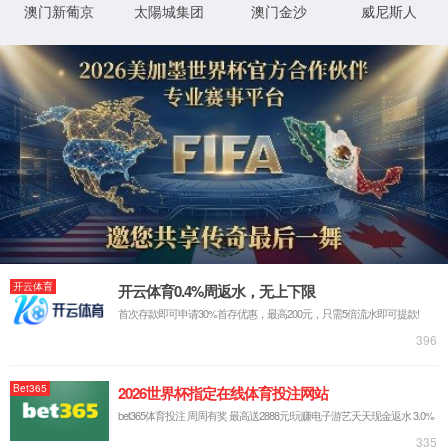
联系我们
世界杯8833300官网
世界杯8833300官网
在辽阳奥克化学、辽阳奥克纳米、辽阳奥克聚
醚、海城圣邦化学和克拉玛依奥克等公司基础
上，世界杯8833300官网应运而生，总部位于辽
宁省辽阳市宏伟区。